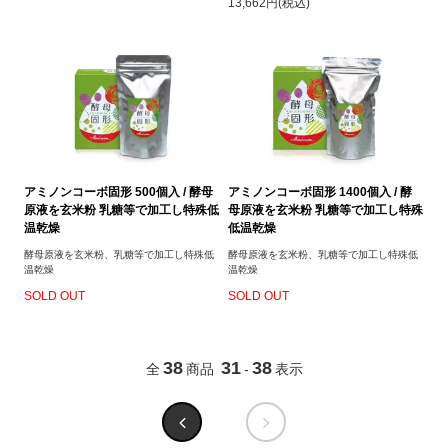
13,662円(税込)
アミノンコーボ固形 500個入 / 酵母
アミノンコーボ固形 1400個入 / 酵
原液を玄米粉 乳糖等で加工し特殊低
母原液を玄米粉 乳糖等で加工し特殊
温乾燥
低温乾燥
酵母原液を玄米粉、乳糖等で加工し特殊低
酵母原液を玄米粉、乳糖等で加工し特殊低
温乾燥
温乾燥
SOLD OUT
SOLD OUT
38
31
38
全
商品
-
表示