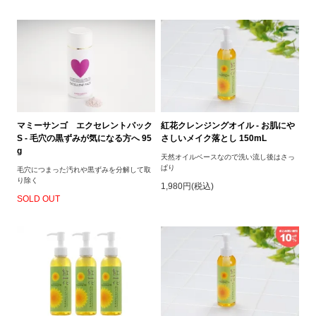
マミーサンゴ エクセレントパック
紅花クレンジングオイル - お肌にや
S - 毛穴の黒ずみが気になる方へ 95
さしいメイク落とし 150mL
g
天然オイルベースなので洗い流し後はさっ
ぱり
毛穴につまった汚れや黒ずみを分解して取
り除く
1,980円(税込)
SOLD OUT