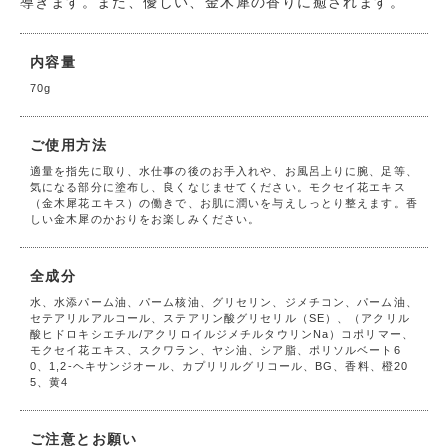
導きます。また、優しい、金木犀の香りに癒されます。
内容量
70g
ご使用方法
適量を指先に取り、水仕事の後のお手入れや、お風呂上りに腕、足等、
気になる部分に塗布し、良くなじませてください。モクセイ花エキス
（金木犀花エキス）の働きで、お肌に潤いを与えしっとり整えます。香
しい金木犀のかおりをお楽しみください。
全成分
水、水添パーム油、パーム核油、グリセリン、ジメチコン、パーム油、
セテアリルアルコール、ステアリン酸グリセリル（SE）、（アクリル
酸ヒドロキシエチル/アクリロイルジメチルタウリンNa）コポリマー、
モクセイ花エキス、スクワラン、ヤシ油、シア脂、ポリソルベート6
0、1,2-ヘキサンジオール、カプリリルグリコール、BG、香料、橙20
5、黄4
ご注意とお願い