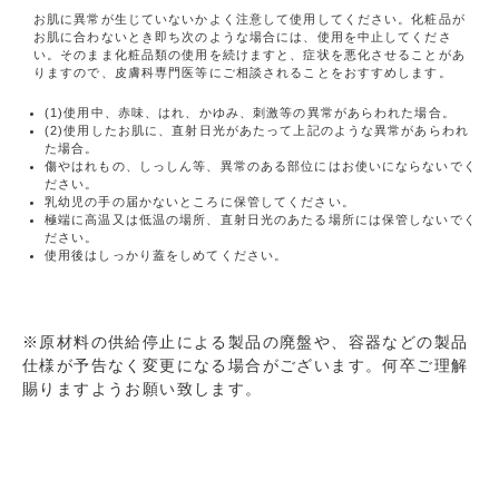
お肌に異常が生じていないかよく注意して使用してください。化粧品が
お肌に合わないとき即ち次のような場合には、使用を中止してくださ
い。そのまま化粧品類の使用を続けますと、症状を悪化させることがあ
りますので、皮膚科専門医等にご相談されることをおすすめします。
(1)使用中、赤味、はれ、かゆみ、刺激等の異常があらわれた場合。
(2)使用したお肌に、直射日光があたって上記のような異常があらわれ
た場合。
傷やはれもの、しっしん等、異常のある部位にはお使いにならないでく
ださい。
乳幼児の手の届かないところに保管してください。
極端に高温又は低温の場所、直射日光のあたる場所には保管しないでく
ださい。
使用後はしっかり蓋をしめてください。
※原材料の供給停止による製品の廃盤や、容器などの製品
仕様が予告なく変更になる場合がございます。何卒ご理解
賜りますようお願い致します。