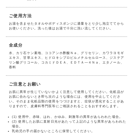
ご使用方法
お湯を含ませたタオルやボディスポンジに適量をとり少し泡立ててから
お使いください。洗った後はお湯で十分に洗い流してください。
全成分
水、カリ石ケン素地、ココアンホ酢酸Ｎａ、グリセリン、カワラヨモギ
エキス、甘草エキス、ヒドロキシプロピルメチルセルロース、ジステア
リン酸グリコール、コカミドＤＥＡ、ＥＤＴＡ―４Ｎａ、エタノール、
香料
ご注意とお願い
お肌に異常が生じていないかよく注意して使用してください。化粧品が
お肌に合わないとき即ち次のような場合には、使用を中止してくださ
い。そのまま化粧品類の使用をつづけますと、症状が悪化することがあ
りますので、皮膚科専門医等にご相談されることをおすすめします。
(1) 使用中、赤味、はれ、かゆみ、刺激等の異常があらわれた場合。
(2) 使用したお肌に直射日光があたって上記のような異常があらわれた
場合。
乳幼児の手の届かないところに保管してください。