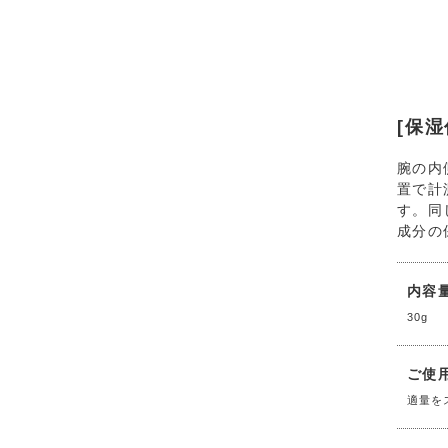
[保湿
腕の内
置で計
す。同
成分の
内容
30g
ご使
適量を