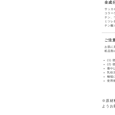
全成
サッカ
コラー
チン、
ミツレ
チン酸
ご注
お肌に
粧品類
(1
(2
傷や
乳幼
極端
使用
※原材
ようお