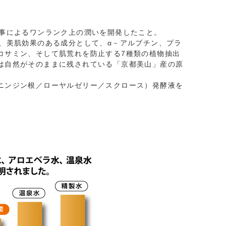
た事によるワンランク上の潤いを開発したこと。
、美肌効果のある成分として、α－アルブチン、プラ
コサミン、そして肌荒れを防止する7種類の植物抽出
は自然がそのままに残されている「京都美山」産の原
ニンジン根／ローヤルゼリー／スクロース）発酵液を