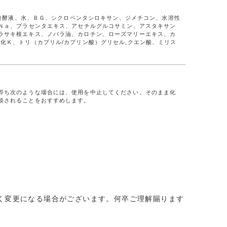
）発酵液、水、ＢＧ、シクロペンタシロキサン、ジメチコン、水溶性
酸Ｎａ、プラセンタエキス、アセチルグルコサミン、アスタキサン
ラサキ根エキス、ノバラ油、カロチン、ローズマリーエキス、カ
化Ｋ、トリ（カプリル/カプリン酸）グリセル,クエン酸、ミリス
即ち次のような場合には、使用を中止してください。そのまま化
談されることをおすすめします。
く変更になる場合がございます。何卒ご理解賜ります