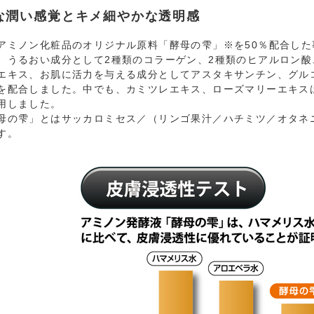
な潤い感覚とキメ細やかな透明感
アミノン化粧品のオリジナル原料「酵母の雫」※を50％配合し
、うるおい成分として2種類のコラーゲン、2種類のヒアルロン酸
エキス、お肌に活力を与える成分としてアスタキサンチン、グル
を配合しました。中でも、カミツレエキス、ローズマリーエキス
用しました。
母の雫」とはサッカロミセス／（リンゴ果汁／ハチミツ／オタネ
す。