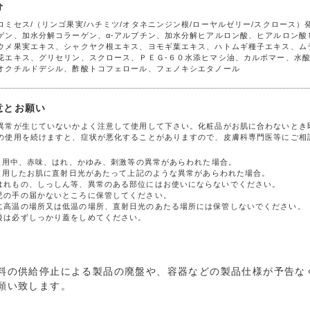
分
ロミセス/（リンゴ果実/ハチミツ/オタネニンジン根/ローヤルゼリー/スクロース
ゲン、加水分解コラーゲン、α-アルブチン、加水分解ヒアルロン酸、ヒアルロン
ウメ果実エキス、シャクヤク根エキス、ヨモギ葉エキス、ハトムギ種子エキス、ム
花エキス、グリセリン、スクロース、ＰＥＧ-６０水添ヒマシ油、カルボマー、水酸
オクチルドデシル、酢酸トコフェロール、フェノキシエタノール
意とお願い
異常が生じていないかよく注意して使用して下さい。化粧品がお肌に合わないとき
の使用を続けますと、症状が悪化することがありますので、皮膚科専門医等にご相
) 使用中、赤味、はれ、かゆみ、刺激等の異常があらわれた場合。
) 使用したお肌に直射日光があたって上記のような異常があらわれた場合。
はれもの、しっしん等、異常のある部位にはお使いにならないでください。
児の手の届かないところに保管してください。
に高温の場所又は低温の場所、直射日光のあたる場所には保管しないでください。
後は必ずしっかり蓋をしめてください。
料の供給停止による製品の廃盤や、容器などの製品仕様が予告な
願い致します。