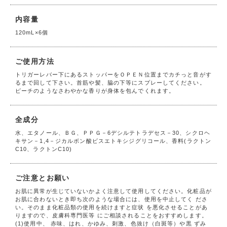
内容量
120mL×6個
ご使用方法
トリガーレバー下にあるストッパーをＯＰＥＮ位置までカチっと音がす
るまで回して下さい。首筋や髪、脇の下等にスプレーしてください。
ピーチのようなさわやかな香りが身体を包んでくれます。
全成分
水、エタノール、ＢＧ、ＰＰＧ－6デシルテトラデセス－30、シクロヘ
キサン－1,4－ジカルボン酸ビスエトキシジグリコール、香料(ラクトン
C10、ラクトンC10)
ご注意とお願い
お肌に異常が生じていないかよく注意して使用してください。化粧品が
お肌に合わないとき即ち次のような場合には、使用を中止してく ださ
い。そのまま化粧品類の使用を続けますと症状 を悪化させることがあ
りますので、皮膚科専門医等 にご相談されることをおすすめします。
(1)使用中、 赤味、はれ、かゆみ、刺激、色抜け（白斑等）や黒 ずみ