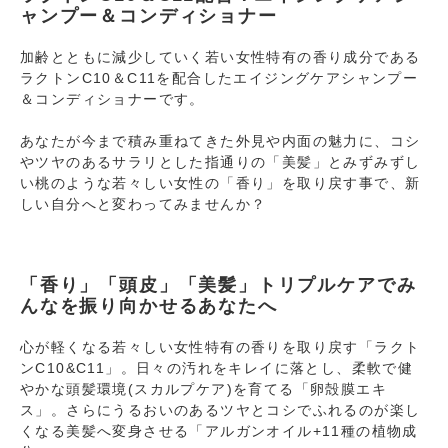
ャンプー＆コンディショナー
加齢とともに減少していく若い女性特有の香り成分である
ラクトンC10＆C11を配合したエイジングケアシャンプー
＆コンディショナーです。
あなたが今まで積み重ねてきた外見や内面の魅力に、コシ
やツヤのあるサラリとした指通りの「美髪」とみずみずし
い桃のような若々しい女性の「香り」を取り戻す事で、新
しい自分へと変わってみませんか？
「香り」「頭皮」「美髪」トリプルケアでみ
んなを振り向かせるあなたへ
心が軽くなる若々しい女性特有の香りを取り戻す「ラクト
ンC10&C11」。日々の汚れをキレイに落とし、柔軟で健
やかな頭髪環境(スカルプケア)を育てる「卵殻膜エキ
ス」。さらにうるおいのあるツヤとコシでふれるのが楽し
くなる美髪へ変身させる「アルガンオイル+11種の植物成