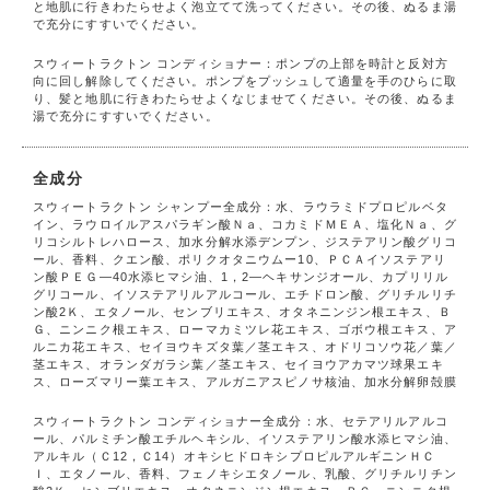
と地肌に行きわたらせよく泡立てて洗ってください。その後、ぬるま湯
で充分にすすいでください。
スウィートラクトン コンディショナー：ポンプの上部を時計と反対方
向に回し解除してください。ポンプをプッシュして適量を手のひらに取
り、髪と地肌に行きわたらせよくなじませてください。その後、ぬるま
湯で充分にすすいでください。
全成分
スウィートラクトン シャンプー全成分：水、ラウラミドプロピルベタ
イン、ラウロイルアスパラギン酸Ｎａ、コカミドＭＥＡ、塩化Ｎａ、グ
リコシルトレハロース、加水分解水添デンプン、ジステアリン酸グリコ
ール、香料、クエン酸、ポリクオタニウムー10、ＰＣＡイソステアリ
ン酸ＰＥＧ―40水添ヒマシ油、1，2―ヘキサンジオール、カプリリル
グリコール、イソステアリルアルコール、エチドロン酸、グリチルリチ
ン酸2Ｋ、エタノール、センブリエキス、オタネニンジン根エキス、Ｂ
Ｇ、ニンニク根エキス、ローマカミツレ花エキス、ゴボウ根エキス、ア
ルニカ花エキス、セイヨウキズタ葉／茎エキス、オドリコソウ花／葉／
茎エキス、オランダガラシ葉／茎エキス、セイヨウアカマツ球果エキ
ス、ローズマリー葉エキス、アルガニアスピノサ核油、加水分解卵殻膜
スウィートラクトン コンディショナー全成分：水、セテアリルアルコ
ール、パルミチン酸エチルヘキシル、イソステアリン酸水添ヒマシ油、
アルキル（Ｃ12，Ｃ14）オキシヒドロキシプロピルアルギニンＨＣ
ｌ、エタノール、香料、フェノキシエタノール、乳酸、グリチルリチン