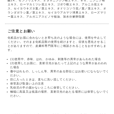
酸2Ｋ、センブリエキス、オタネニンジン根エキス、ＢＧ、ニンニク根
エキス、ローマカミツレ花エキス、ゴボウ根エキス、アルニカ花エキ
ス、セイヨウキズタ葉／茎エキス、オドリコソウ花／葉／茎エキス、オ
ランダガラシ葉／茎エキス、セイヨウアカマツ球果エキス、ローズマリ
ー葉エキス、アルガニアスピノサ核油、加水分解卵殻膜
ご注意とお願い
化粧品がお肌に合わないとき即ち次のような場合には、使用を中止して
ください。そのまま化粧品類の使用を続けますと、症状を悪化させるこ
とがありますので、皮膚科専門医等にご相談されることをおすすめしま
す。
(1)使用中、赤味、はれ、かゆみ、刺激等の異常があらわれた場合
(2)使用したお肌に、直射日光があたって上記のような異常があわわれ
た場合
傷やはれもの、しっしん等、異常のある部位にはお使いにならないでく
ださい。
目に入ったときは、直ちに洗い流してください。
保管及び取扱い上の注意
乳幼児の手の届かないところに保管してください。
極端に高温又は低温の場所、直射日光のあたる場所には保管しないでく
ださい。