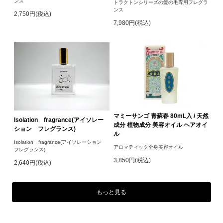
ンス
トラクトンシリーズの髪の毛専用フレグラ
ンス
2,750円(税込)
7,980円(税込)
マミーサンゴ 青蘇春 80mL入 / 天然
Isolation fragrance(アイソレー
成分 植物成分 美容オイル ヘアオイ
ション フレグランス)
ル
Isolation fragrance(アイソレーション
アロマティック全身美容オイル
フレグランス)
3,850円(税込)
2,640円(税込)
もっと見る