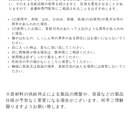
い。そのまま化粧品類の使用を続けますと、症状を悪化させることがあ
りますので、皮膚科専門医等にご相談されることをおすすめします。
(1)使用中、赤味、はれ、かゆみ、刺激、色抜け(白斑等)や黒ずみ等の
異常があらわれた場合。
(2)使用したお肌に、直射日光があたって上記のような異常があらわれ
た場合。
傷やはれもの、しっしん等の異常のある部位にはお使いにならないでく
ださい。
目に入った時は、直ちに洗い流してください。
目に異物感が残る場合は、眼科医にご相談ください。
使用後は必ずしっかり蓋をしめてください。
乳幼児の手の届かないところに保管してください。
極端に高温又は低温の場所、直射日光のあたる場所には保管しないでく
ださい。
※原材料の供給停止による製品の廃盤や、容器などの製品
仕様が予告なく変更になる場合がございます。何卒ご理解
賜りますようお願い致します。