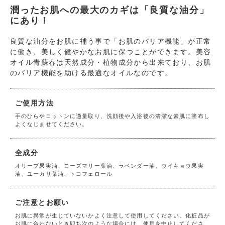
潤ったお肌への最大のカギは「良質な油分」
にあり！
良質な油分をお肌に補う事で「お肌のバリア機能」が正常
に働き、美しく健やかなお肌に保つことができます。美容
オイル青蘇春は天然成分・植物成分から出来ており、お肌
のバリア機能を助ける最適なオイルなのです。
ご使用方法
手のひらやコットンに適量取り、洗顔後や入浴後の清潔な素肌に塗布し
よくなじませてください。
全成分
オリーブ果実油、ローズマリー葉油、ラベンダー油、ウイキョウ果実
油、ユーカリ葉油、トコフェロール
ご注意とお願い
お肌に異常が生じていないかよく注意して使用してください。化粧品が
お肌に合わないとき即ち次のような場合には、使用を中止してくださ